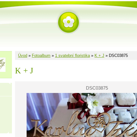
Úvod
»
Fotoalbum
»
1 svatební floristika
»
K + J
»
DSC03875
K + J
DSC03875