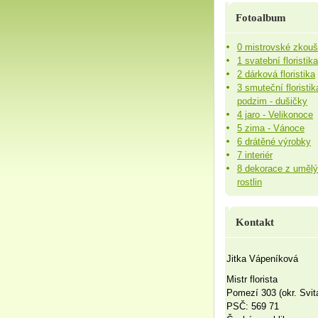
Fotoalbum
0 mistrovské zkou
1 svatební floristika
2 dárková floristika
3 smuteční floristik
podzim - dušičky
4 jaro - Velikonoce
5 zima - Vánoce
6 drátěné výrobky
7 interiér
8 dekorace z uměl
rostlin
Kontakt
Jitka Vápeníková
Mistr florista
Pomezí 303 (okr. Svit
PSČ: 569 71