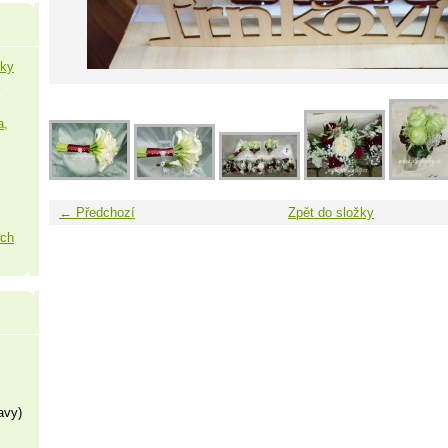
šky
a,
← Předchozí
Zpět do složky
ých
avy)