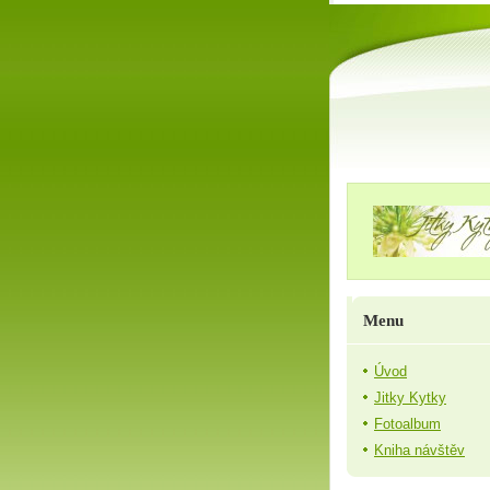
Menu
Úvod
Jitky Kytky
Fotoalbum
Kniha návštěv