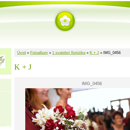
Úvod
»
Fotoalbum
»
1 svatební floristika
»
K + J
»
IMG_0456
K + J
IMG_0456