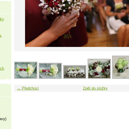
šky
a,
ých
← Předchozí
Zpět do složky
avy)