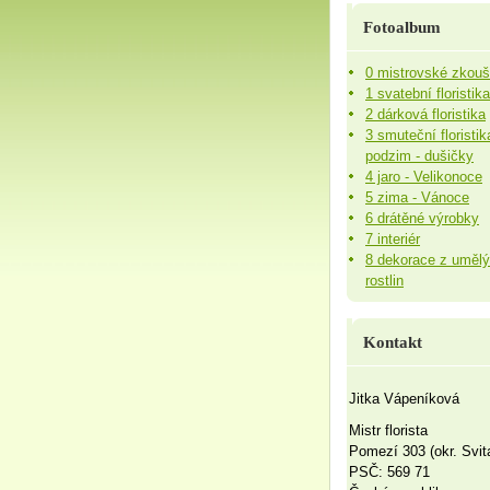
Fotoalbum
0 mistrovské zkou
1 svatební floristika
2 dárková floristika
3 smuteční floristik
podzim - dušičky
4 jaro - Velikonoce
5 zima - Vánoce
6 drátěné výrobky
7 interiér
8 dekorace z uměl
rostlin
Kontakt
Jitka Vápeníková
Mistr florista
Pomezí 303 (okr. Svit
PSČ: 569 71