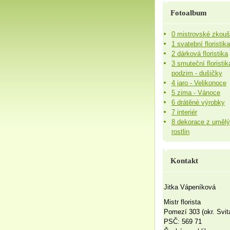
Fotoalbum
0 mistrovské zkou
1 svatební floristika
2 dárková floristika
3 smuteční floristik
podzim - dušičky
4 jaro - Velikonoce
5 zima - Vánoce
6 drátěné výrobky
7 interiér
8 dekorace z uměl
rostlin
Kontakt
Jitka Vápeníková
Mistr florista
Pomezí 303 (okr. Svit
PSČ: 569 71