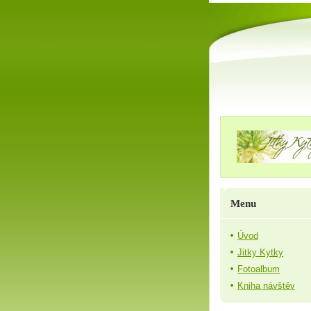
Menu
Úvod
Jitky Kytky
Fotoalbum
Kniha návštěv