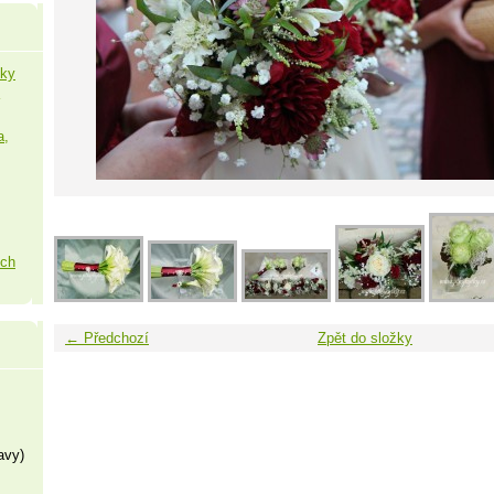
šky
a,
ých
← Předchozí
Zpět do složky
avy)