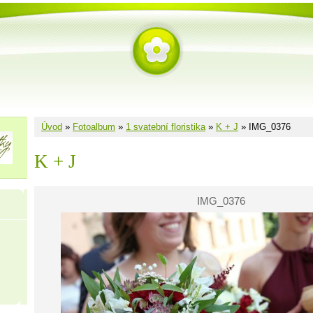
Úvod
»
Fotoalbum
»
1 svatební floristika
»
K + J
»
IMG_0376
K + J
IMG_0376