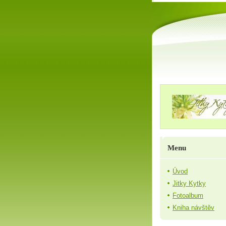
Menu
Úvod
Jitky Kytky
Fotoalbum
Kniha návštěv