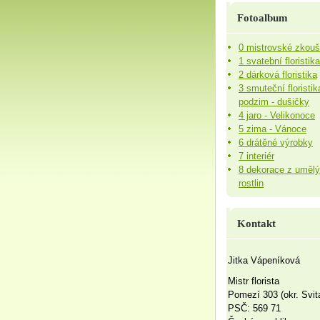
Fotoalbum
0 mistrovské zkou
1 svatební floristika
2 dárková floristika
3 smuteční floristik
podzim - dušičky
4 jaro - Velikonoce
5 zima - Vánoce
6 drátěné výrobky
7 interiér
8 dekorace z uměl
rostlin
Kontakt
Jitka Vápeníková
Mistr florista
Pomezí 303 (okr. Svit
PSČ: 569 71