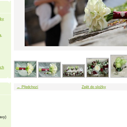
šky
a,
ých
← Předchozí
Zpět do složky
avy)