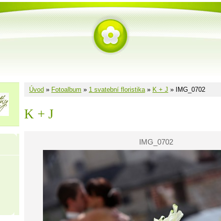
Úvod
»
Fotoalbum
»
1 svatební floristika
»
K + J
»
IMG_0702
K + J
IMG_0702