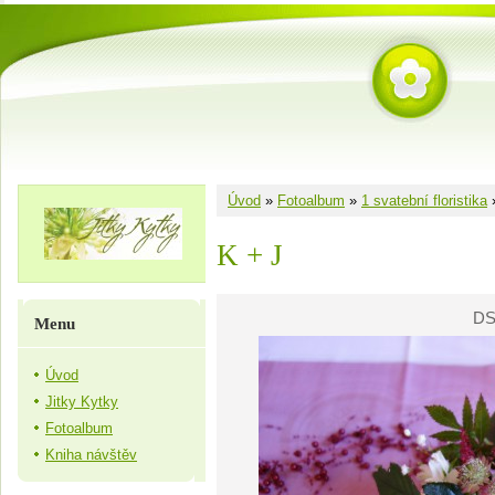
Úvod
»
Fotoalbum
»
1 svatební floristika
K + J
DS
Menu
Úvod
Jitky Kytky
Fotoalbum
Kniha návštěv