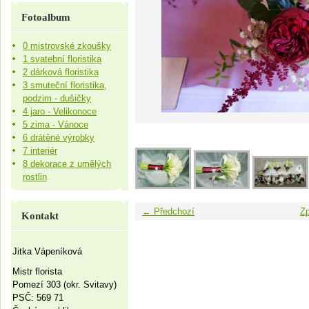
Fotoalbum
0 mistrovské zkoušky
1 svatební floristika
2 dárková floristika
3 smuteční floristika,
podzim - dušičky
4 jaro - Velikonoce
5 zima - Vánoce
6 drátěné výrobky
7 interiér
8 dekorace z umělých
rostlin
← Předchozí
Zp
Kontakt
Jitka Vápeníková
Mistr florista
Pomezí 303 (okr. Svitavy)
PSČ: 569 71