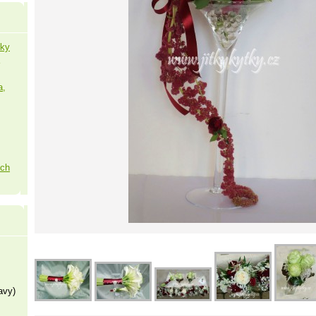
šky
a,
ých
avy)