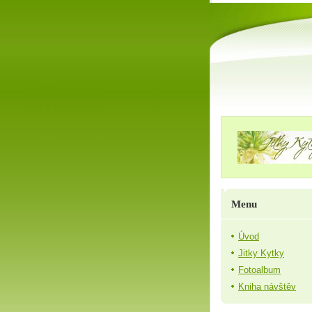
Menu
Úvod
Jitky Kytky
Fotoalbum
Kniha návštěv