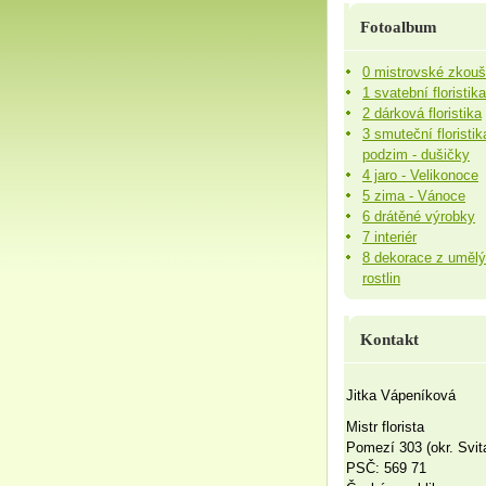
Fotoalbum
0 mistrovské zkou
1 svatební floristika
2 dárková floristika
3 smuteční floristik
podzim - dušičky
4 jaro - Velikonoce
5 zima - Vánoce
6 drátěné výrobky
7 interiér
8 dekorace z uměl
rostlin
Kontakt
Jitka Vápeníková
Mistr florista
Pomezí 303 (okr. Svit
PSČ: 569 71