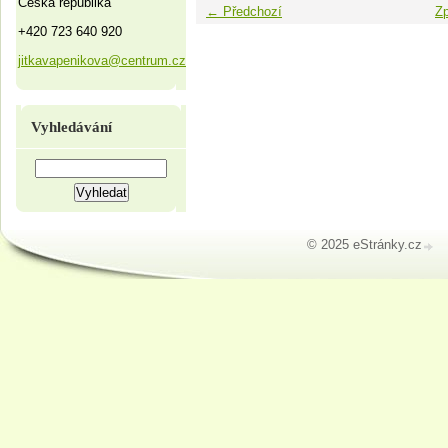
Česká republika
← Předchozí
Zp
+420 723 640 920
jitkavapenikova@centrum.cz
Vyhledávání
© 2025 eStránky.cz