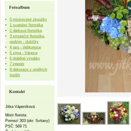
Fotoalbum
0 mistrovské zkoušky
1 svatební floristika
2 dárková floristika
3 smuteční floristika,
podzim - dušičky
4 jaro - Velikonoce
5 zima - Vánoce
6 drátěné výrobky
7 interiér
8 dekorace z umělých
rostlin
Kontakt
Jitka Vápeníková
Mistr florista
Pomezí 303 (okr. Svitavy)
PSČ: 569 71