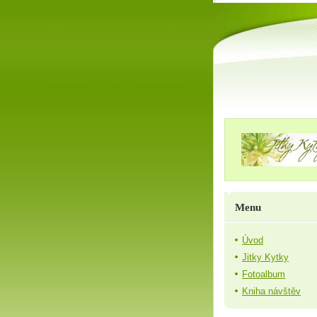
Menu
Úvod
Jitky Kytky
Fotoalbum
Kniha návštěv