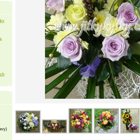
šky
a,
ých
avy)