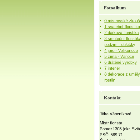
Fotoalbum
0 mistrovské zkou
1 svatební floristika
2 dárková floristika
3 smuteční floristik
podzim - dušičky
4 jaro - Velikonoce
5 zima - Vánoce
6 drátěné výrobky
7 interiér
8 dekorace z uměl
rostlin
Kontakt
Jitka Vápeníková
Mistr florista
Pomezí 303 (okr. Svit
PSČ: 569 71