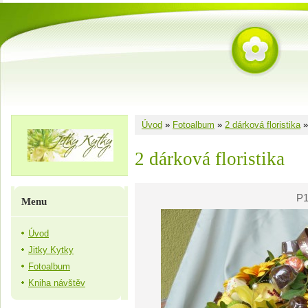
Úvod
»
Fotoalbum
»
2 dárková floristika
2 dárková floristika
P1
Menu
Úvod
Jitky Kytky
Fotoalbum
Kniha návštěv