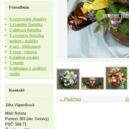
Fotoalbum
0 mistrovské zkoušky
1 svatební floristika
2 dárková floristika
3 smuteční floristika,
podzim - dušičky
4 jaro - Velikonoce
5 zima - Vánoce
6 drátěné výrobky
7 interiér
8 dekorace z umělých
rostlin
Kontakt
← Předchozí
Zp
Jitka Vápeníková
Mistr florista
Pomezí 303 (okr. Svitavy)
PSČ: 569 71