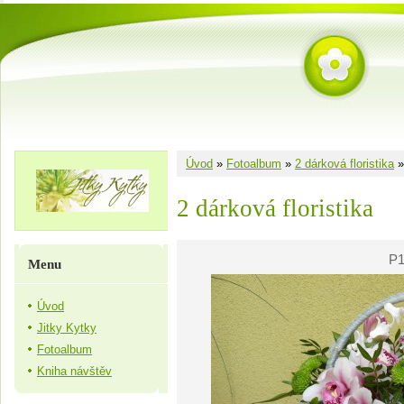
Úvod
»
Fotoalbum
»
2 dárková floristika
2 dárková floristika
P1
Menu
Úvod
Jitky Kytky
Fotoalbum
Kniha návštěv