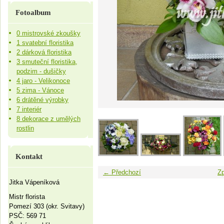
Fotoalbum
0 mistrovské zkoušky
1 svatební floristika
2 dárková floristika
3 smuteční floristika,
podzim - dušičky
4 jaro - Velikonoce
5 zima - Vánoce
6 drátěné výrobky
7 interiér
8 dekorace z umělých
rostlin
Kontakt
← Předchozí
Zp
Jitka Vápeníková
Mistr florista
Pomezí 303 (okr. Svitavy)
PSČ: 569 71