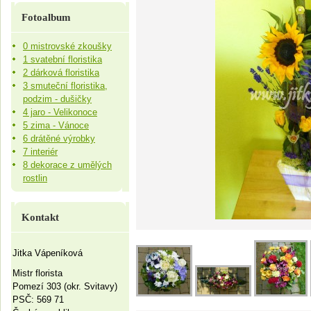
Fotoalbum
0 mistrovské zkoušky
1 svatební floristika
2 dárková floristika
3 smuteční floristika,
podzim - dušičky
4 jaro - Velikonoce
5 zima - Vánoce
6 drátěné výrobky
7 interiér
8 dekorace z umělých
rostlin
Kontakt
Jitka Vápeníková
Mistr florista
Pomezí 303 (okr. Svitavy)
PSČ: 569 71