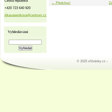
Česká republika
← Předchozí
Zp
+420 723 640 920
jitkavapenikova@centrum.cz
Vyhledávání
© 2025 eStránky.cz