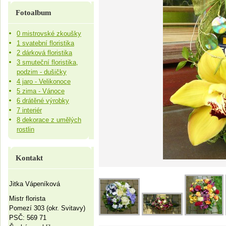
Fotoalbum
0 mistrovské zkoušky
1 svatební floristika
2 dárková floristika
3 smuteční floristika,
podzim - dušičky
4 jaro - Velikonoce
5 zima - Vánoce
6 drátěné výrobky
7 interiér
8 dekorace z umělých
rostlin
Kontakt
Jitka Vápeníková
Mistr florista
Pomezí 303 (okr. Svitavy)
PSČ: 569 71