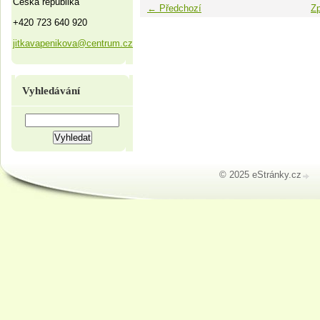
Česká republika
← Předchozí
Zp
+420 723 640 920
jitkavapenikova@centrum.cz
Vyhledávání
© 2025 eStránky.cz