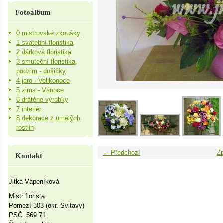
Fotoalbum
0 mistrovské zkoušky
1 svatební floristika
2 dárková floristika
3 smuteční floristika,
podzim - dušičky
4 jaro - Velikonoce
5 zima - Vánoce
6 drátěné výrobky
7 interiér
8 dekorace z umělých
rostlin
← Předchozí
Zp
Kontakt
Jitka Vápeníková
Mistr florista
Pomezí 303 (okr. Svitavy)
PSČ: 569 71