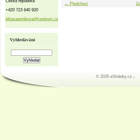
Česká republika
← Předchozí
Zp
+420 723 640 920
jitkavapenikova@centrum.cz
Vyhledávání
© 2025 eStránky.cz