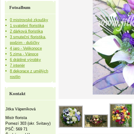
Fotoalbum
0 mistrovské zkoušky
1 svatební floristika
2 dárková floristika
3 smuteční floristika,
podzim - dušičky
4 jaro - Velikonoce
5 zima - Vánoce
6 drátěné výrobky
7 interiér
8 dekorace z umělých
rostlin
Kontakt
Jitka Vápeníková
Mistr florista
Pomezí 303 (okr. Svitavy)
PSČ: 569 71