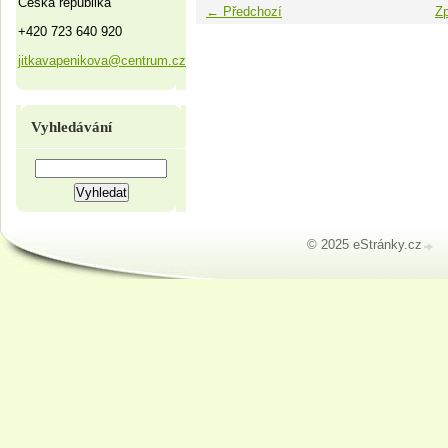
Česká republika
← Předchozí
Zp
+420 723 640 920
jitkavapenikova@centrum.cz
Vyhledávání
© 2025 eStránky.cz