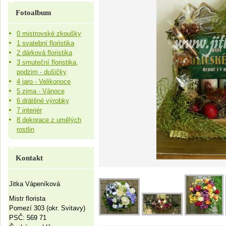
Fotoalbum
0 mistrovské zkoušky
1 svatební floristika
2 dárková floristika
3 smuteční floristika,
podzim - dušičky
4 jaro - Velikonoce
5 zima - Vánoce
6 drátěné výrobky
7 interiér
8 dekorace z umělých
rostlin
Kontakt
Jitka Vápeníková
Mistr florista
Pomezí 303 (okr. Svitavy)
PSČ: 569 71