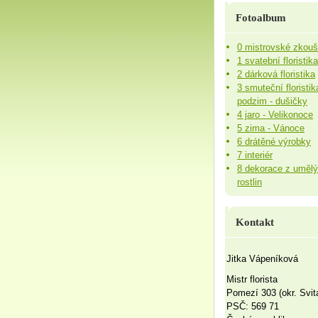
Fotoalbum
0 mistrovské zkou
1 svatební floristika
2 dárková floristika
3 smuteční floristik
podzim - dušičky
4 jaro - Velikonoce
5 zima - Vánoce
6 drátěné výrobky
7 interiér
8 dekorace z uměl
rostlin
Kontakt
Jitka Vápeníková
Mistr florista
Pomezí 303 (okr. Svit
PSČ: 569 71