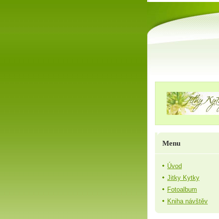
Menu
Úvod
Jitky Kytky
Fotoalbum
Kniha návštěv