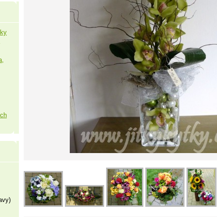
šky
a,
ých
avy)