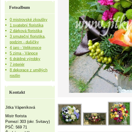
Fotoalbum
0 mistrovské zkoušky
1 svatební floristika
2 dárková floristika
3 smuteční floristika,
podzim - dušičky
4 jaro - Velikonoce
5 zima - Vánoce
6 drátěné výrobky
7 interiér
8 dekorace z umělých
rostlin
Kontakt
Jitka Vápeníková
Mistr florista
Pomezí 303 (okr. Svitavy)
PSČ: 569 71