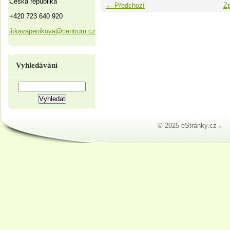
Česká republika
← Předchozí
Zp
+420 723 640 920
jitkavapenikova@centrum.cz
Vyhledávání
© 2025 eStránky.cz