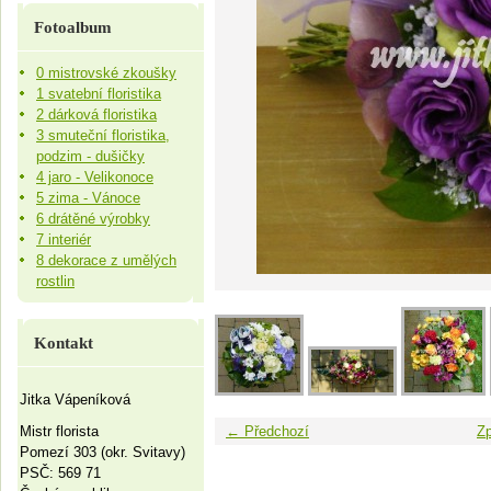
Fotoalbum
0 mistrovské zkoušky
1 svatební floristika
2 dárková floristika
3 smuteční floristika,
podzim - dušičky
4 jaro - Velikonoce
5 zima - Vánoce
6 drátěné výrobky
7 interiér
8 dekorace z umělých
rostlin
Kontakt
Jitka Vápeníková
Mistr florista
← Předchozí
Zp
Pomezí 303 (okr. Svitavy)
PSČ: 569 71