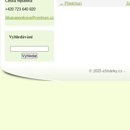
Česká republika
← Předchozí
Zp
+420 723 640 920
jitkavapenikova@centrum.cz
Vyhledávání
© 2025 eStránky.cz