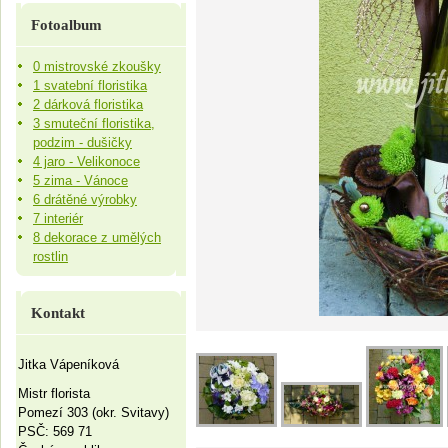
Fotoalbum
0 mistrovské zkoušky
1 svatební floristika
2 dárková floristika
3 smuteční floristika,
podzim - dušičky
4 jaro - Velikonoce
5 zima - Vánoce
6 drátěné výrobky
7 interiér
8 dekorace z umělých
rostlin
Kontakt
Jitka Vápeníková
Mistr florista
Pomezí 303 (okr. Svitavy)
PSČ: 569 71